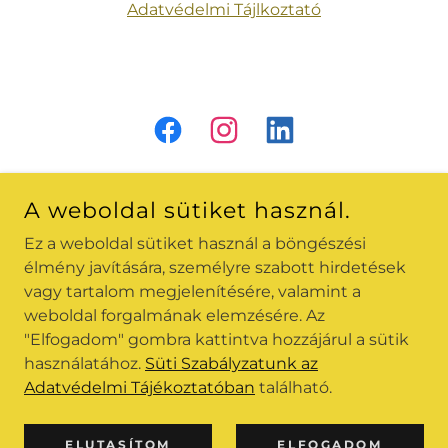
Adatvédelmi Tájlkoztató
A weboldal sütiket használ.
Adatvédelmi tájékoztató
Ez a weboldal sütiket használ a böngészési
élmény javítására, személyre szabott hirdetések
vagy tartalom megjelenítésére, valamint a
INFO@360SELFIEHUB.COM
weboldal forgalmának elemzésére. Az
+36205235977
"Elfogadom" gombra kattintva hozzájárul a sütik
használatához.
Süti Szabályzatunk az
COPYRIGHT © 2026 360SELFIEHUB - MINDEN JOG
Adatvédelmi Tájékoztatóban
található.
FENNTARTVA
POWERED BY
ELUTASÍTOM
ELFOGADOM