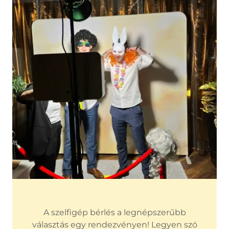
A szelfigép bérlés a legnépszerűbb
választás egy rendezvényen! Legyen szó