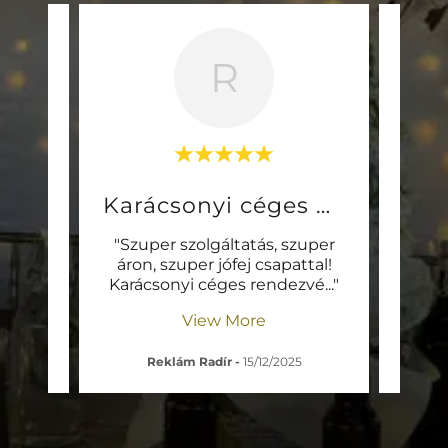
R
rty
Karácsonyi céges party
Cé
bta,
"Szuper szolgáltatás, szuper
"A c
dves,
áron, szuper jófej csapattal!
től
i :)
..."
Karácsonyi céges rendezvé
..."
szelf
View More
Reklám Radír
-
15/12/2025