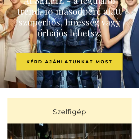
AI SELFIE - a legújabb
trend. 10 másodperc alatt
szuperhős, híresség vagy
űrhajós lehetsz.
KÉRD AJÁNLATUNKAT MOST
Szelfigép