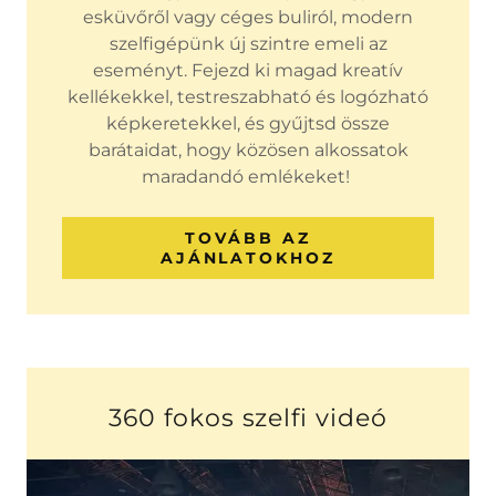
esküvőről vagy céges buliról, modern
szelfigépünk új szintre emeli az
eseményt. Fejezd ki magad kreatív
kellékekkel, testreszabható és logózható
képkeretekkel, és gyűjtsd össze
barátaidat, hogy közösen alkossatok
maradandó emlékeket!
TOVÁBB AZ
AJÁNLATOKHOZ
360 fokos szelfi videó